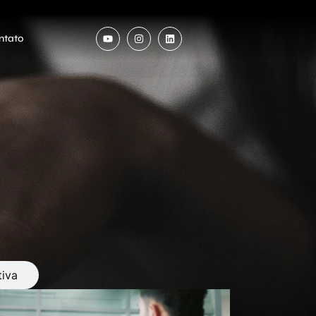
ntato
iva