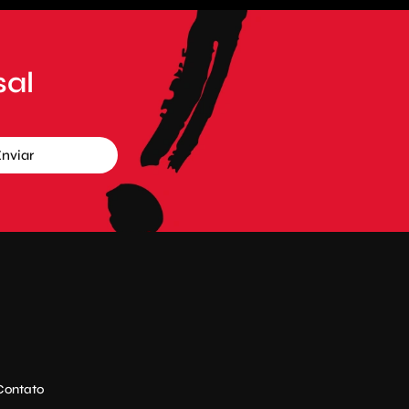
sal
nviar
Contato