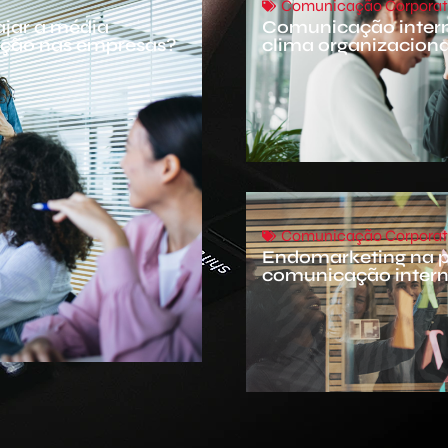
Comunicação Corporat
jar a média
Comunicação intern
cação nas empresas?
clima organizaciona
Comunicação Corporat
Endomarketing na p
comunicação intern