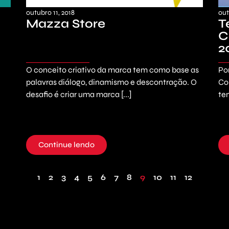
outubro 11, 2018
out
Mazza Store
T
C
2
O conceito criativo da marca tem como base as
Po
palavras diálogo, dinamismo e descontração. O
Co
desafio é criar uma marca [...]
te
Continue lendo
1
2
3
4
5
6
7
8
9
10
11
12