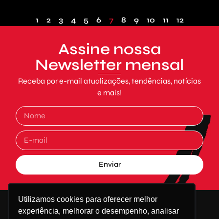
1
2
3
4
5
6
7
8
9
10
11
12
Assine nossa
Newsletter mensal
Receba por e-mail atualizações, tendências, notícias
e mais!
Enviar
Alternative:
Utilizamos cookies para oferecer melhor
experiência, melhorar o desempenho, analisar