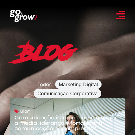
Blog
Todos
Marketing Digital
Comunicação Corporativa
Blog
Comunicação interna: como engajar
a média liderança e fortalecer a
comunicação nas empresas?