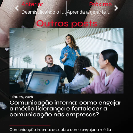
Anterior
Próximo
Desmistificando o Inbound Marketing
Aprenda a gerar leads no Telegram
Outros posts
julho 29, 2026
maio 
Comunicação interna: como engajar
Co
a média liderança e fortalecer a
im
comunicação nas empresas?
Comunicação interna: descubra como engajar a média
Comu