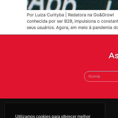
Por Luiza Curityba | Redatora na Go&Grow! O
conhecida por ser B2B, impulsiona o constant
seus usuários. Agora, em meio à pandemia d
As
Alternative:
Utilizamos cookies para oferecer melhor